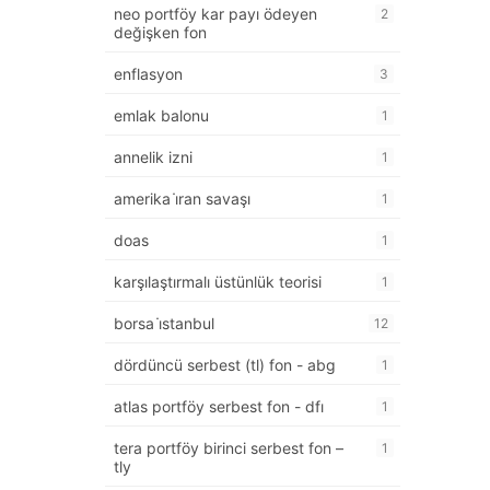
neo portföy kar payı ödeyen
2
değişken fon
enflasyon
3
emlak balonu
1
annelik izni
1
amerika i̇ran savaşı
1
doas
1
karşılaştırmalı üstünlük teorisi
1
borsa i̇stanbul
12
dördüncü serbest (tl) fon - abg
1
atlas portföy serbest fon - dfı
1
tera portföy birinci serbest fon –
1
tly