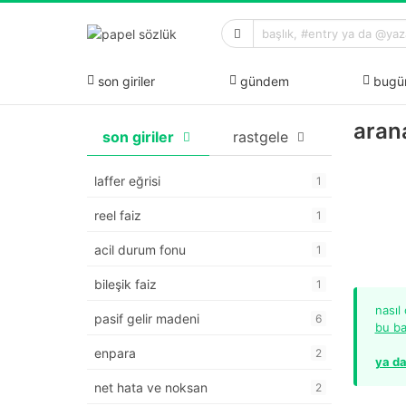
son giriler
gündem
bugü
arana
son giriler
rastgele
laffer eğrisi
1
reel faiz
1
acil durum fonu
1
bileşik faiz
1
nasıl
pasif gelir madeni
6
bu ba
enpara
2
ya da
net hata ve noksan
2