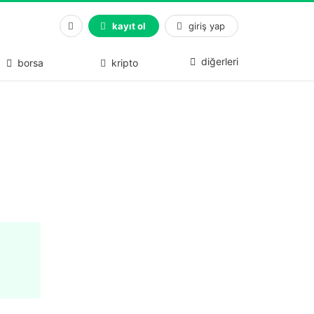
kayıt ol
giriş yap
diğerleri
borsa
kripto