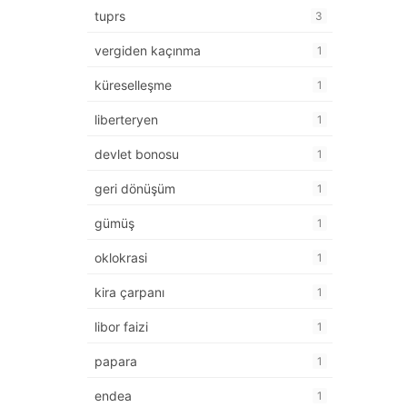
tuprs
3
vergiden kaçınma
1
küreselleşme
1
liberteryen
1
devlet bonosu
1
geri dönüşüm
1
gümüş
1
oklokrasi
1
kira çarpanı
1
libor faizi
1
papara
1
endea
1