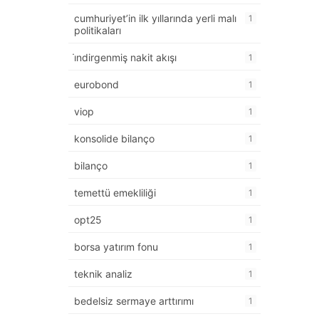
cumhuriyet’in ilk yıllarında yerli malı
1
politikaları
i̇ndirgenmiş nakit akışı
1
eurobond
1
viop
1
konsolide bilanço
1
bilanço
1
temettü emekliliği
1
opt25
1
borsa yatırım fonu
1
teknik analiz
1
bedelsiz sermaye arttırımı
1