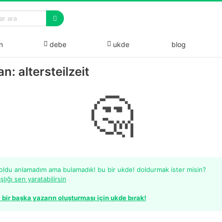
n
debe
ukde
blog
n: altersteilzeit
🤔
 oldu anlamadım ama bulamadık! bu bir ukde! doldurmak ister misin?
şlığı sen yaratabilirsin
 bir başka yazarın oluşturması için ukde bırak!