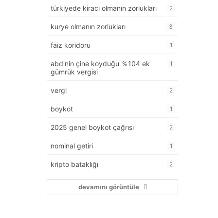
türkiyede kiracı olmanın zorlukları
2
kurye olmanın zorlukları
3
faiz koridoru
1
abd'nin çine koyduğu ％104 ek
1
gümrük vergisi
vergi
2
boykot
1
2025 genel boykot çağrısı
2
nominal getiri
1
kripto bataklığı
2
devamını görüntüle