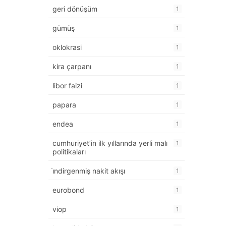
geri dönüşüm
1
gümüş
1
oklokrasi
1
kira çarpanı
1
libor faizi
1
papara
1
endea
1
cumhuriyet’in ilk yıllarında yerli malı
1
politikaları
i̇ndirgenmiş nakit akışı
1
eurobond
1
viop
1