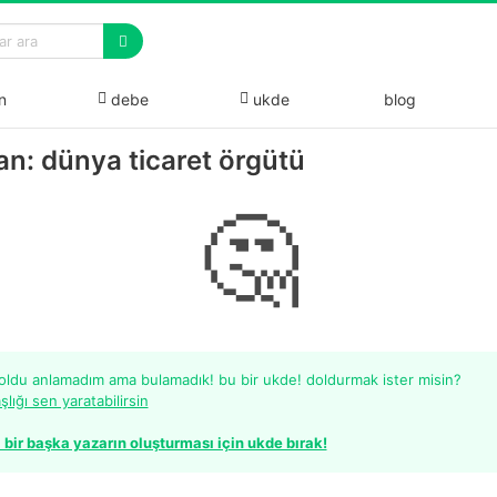
n
debe
ukde
blog
an: dünya ticaret örgütü
🤔
 oldu anlamadım ama bulamadık! bu bir ukde! doldurmak ister misin?
şlığı sen yaratabilirsin
 bir başka yazarın oluşturması için ukde bırak!