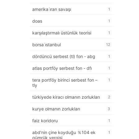
amerika i̇ran savaşı
1
doas
1
karşılaştırmalı üstünlük teorisi
1
borsa i̇stanbul
12
dördüncü serbest (tl) fon - abg
1
atlas portföy serbest fon - dfı
1
tera portföy birinci serbest fon –
1
tly
türkiyede kiracı olmanın zorlukları
2
kurye olmanın zorlukları
3
faiz koridoru
1
abd'nin çine koyduğu ％104 ek
1
gümrük vergisi