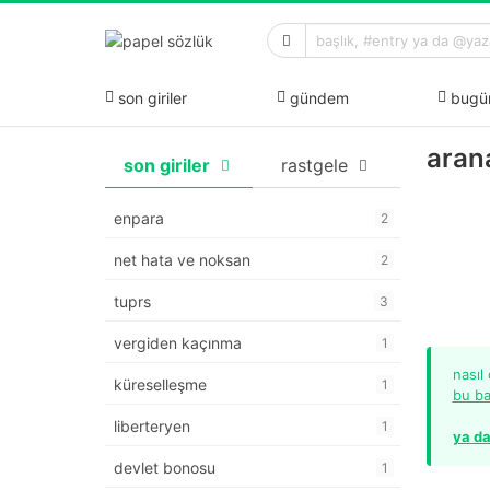
son giriler
gündem
bugü
aran
son giriler
rastgele
enpara
2
net hata ve noksan
2
tuprs
3
vergiden kaçınma
1
nasıl
küreselleşme
1
bu ba
liberteryen
1
ya da
devlet bonosu
1