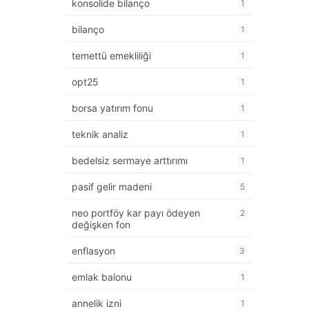
konsolide bilanço
1
bilanço
1
temettü emekliliği
1
opt25
1
borsa yatırım fonu
1
teknik analiz
1
bedelsiz sermaye arttırımı
1
pasif gelir madeni
5
neo portföy kar payı ödeyen
2
değişken fon
enflasyon
3
emlak balonu
1
annelik izni
1