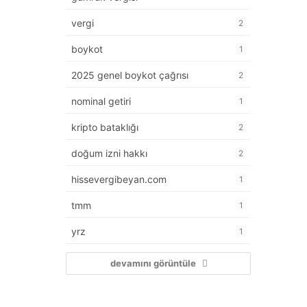
vergi
2
boykot
1
2025 genel boykot çağrısı
2
nominal getiri
1
kripto bataklığı
2
doğum izni hakkı
2
hissevergibeyan.com
1
tmm
1
yrz
1
devamını görüntüle