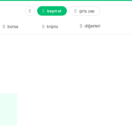
kayıt ol
giriş yap
diğerleri
borsa
kripto