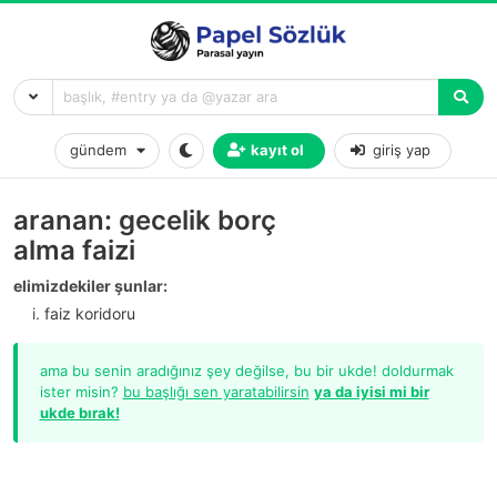
gündem
kayıt ol
giriş yap
aranan: gecelik borç
alma faizi
elimizdekiler şunlar:
faiz koridoru
ama bu senin aradığınız şey değilse, bu bir ukde! doldurmak
ister misin?
bu başlığı sen yaratabilirsin
ya da iyisi mi bir
ukde bırak!