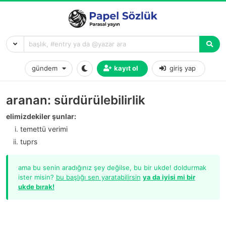
gündem
kayıt ol
giriş yap
aranan: sürdürülebilirlik
elimizdekiler şunlar:
temettü verimi
tuprs
ama bu senin aradığınız şey değilse, bu bir ukde! doldurmak
ister misin?
bu başlığı sen yaratabilirsin
ya da iyisi mi bir
ukde bırak!