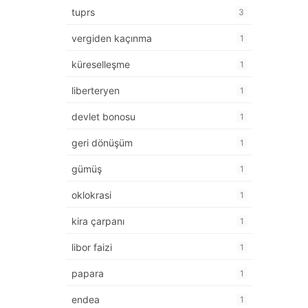
tuprs
3
vergiden kaçınma
1
küreselleşme
1
liberteryen
1
devlet bonosu
1
geri dönüşüm
1
gümüş
1
oklokrasi
1
kira çarpanı
1
libor faizi
1
papara
1
endea
1