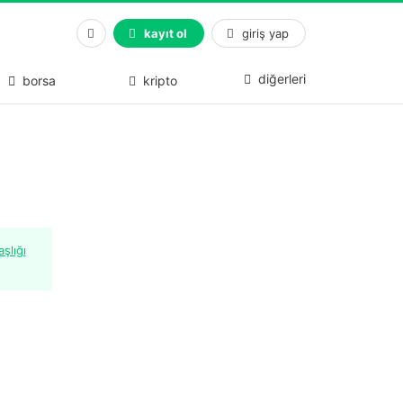
kayıt ol
giriş yap
diğerleri
borsa
kripto
şlığı