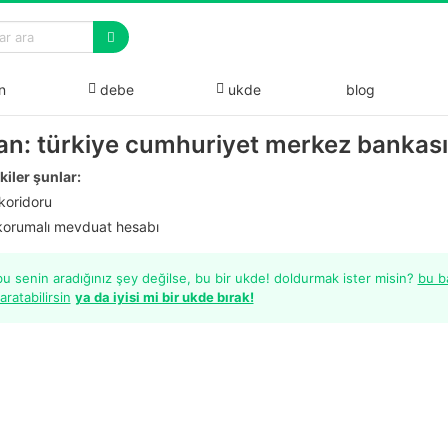
n
debe
ukde
blog
an: türkiye cumhuriyet merkez bankası
kiler şunlar:
 koridoru
korumalı mevduat hesabı
u senin aradığınız şey değilse, bu bir ukde! doldurmak ister misin?
bu ba
aratabilirsin
ya da iyisi mi bir ukde bırak!