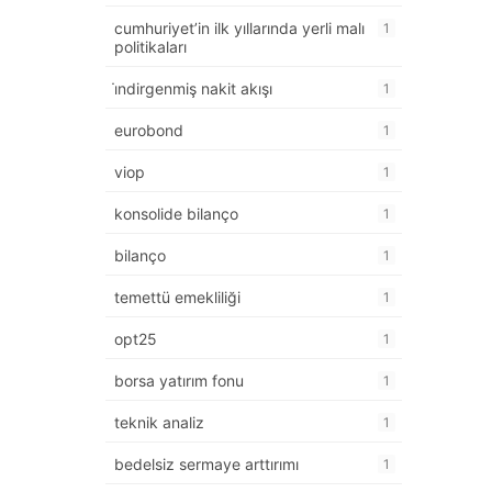
cumhuriyet’in ilk yıllarında yerli malı
1
politikaları
i̇ndirgenmiş nakit akışı
1
eurobond
1
viop
1
konsolide bilanço
1
bilanço
1
temettü emekliliği
1
opt25
1
borsa yatırım fonu
1
teknik analiz
1
bedelsiz sermaye arttırımı
1