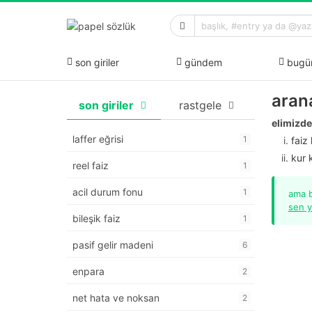
son giriler
gündem
bugü
aran
son giriler
rastgele
elimizde
laffer eğrisi
1
faiz
kur 
reel faiz
1
acil durum fonu
1
ama b
sen y
bileşik faiz
1
pasif gelir madeni
6
enpara
2
net hata ve noksan
2