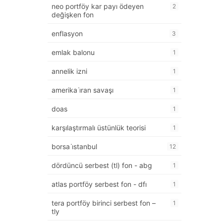
neo portföy kar payı ödeyen
2
değişken fon
enflasyon
3
emlak balonu
1
annelik izni
1
amerika i̇ran savaşı
1
doas
1
karşılaştırmalı üstünlük teorisi
1
borsa i̇stanbul
12
dördüncü serbest (tl) fon - abg
1
atlas portföy serbest fon - dfı
1
tera portföy birinci serbest fon –
1
tly