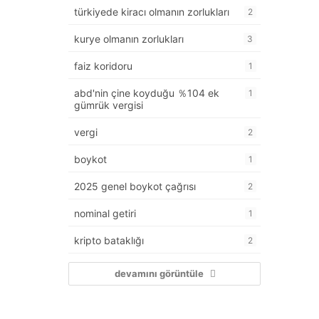
türkiyede kiracı olmanın zorlukları
2
kurye olmanın zorlukları
3
faiz koridoru
1
abd'nin çine koyduğu ％104 ek
1
gümrük vergisi
vergi
2
boykot
1
2025 genel boykot çağrısı
2
nominal getiri
1
kripto bataklığı
2
devamını görüntüle