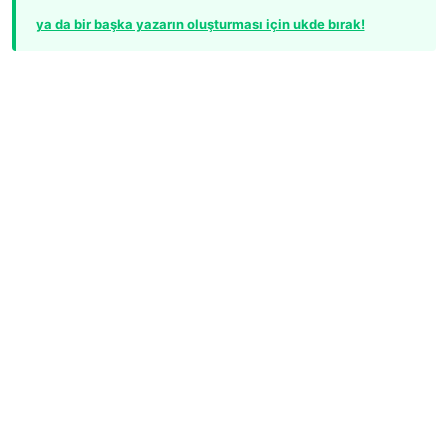
ya da bir başka yazarın oluşturması için ukde bırak!