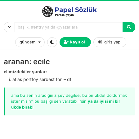
gündem
kayıt ol
giriş yap
aranan: ecılc
elimizdekiler şunlar:
atlas portföy serbest fon – dfı
ama bu senin aradığınız şey değilse, bu bir ukde! doldurmak
ister misin?
bu başlığı sen yaratabilirsin
ya da iyisi mi bir
ukde bırak!