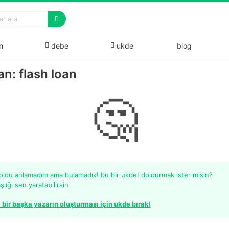
n
debe
ukde
blog
n: flash loan
🤔
 oldu anlamadım ama bulamadık! bu bir ukde! doldurmak ister misin?
şlığı sen yaratabilirsin
 bir başka yazarın oluşturması için ukde bırak!