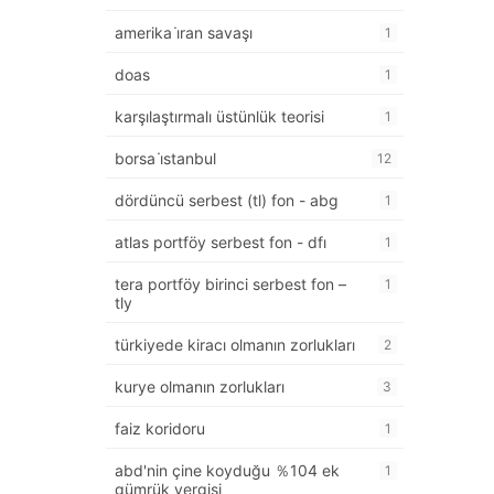
amerika i̇ran savaşı
1
doas
1
karşılaştırmalı üstünlük teorisi
1
borsa i̇stanbul
12
dördüncü serbest (tl) fon - abg
1
atlas portföy serbest fon - dfı
1
tera portföy birinci serbest fon –
1
tly
türkiyede kiracı olmanın zorlukları
2
kurye olmanın zorlukları
3
faiz koridoru
1
abd'nin çine koyduğu ％104 ek
1
gümrük vergisi