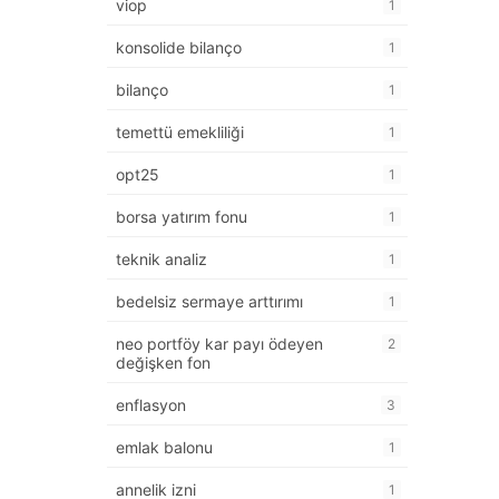
viop
1
konsolide bilanço
1
bilanço
1
temettü emekliliği
1
opt25
1
borsa yatırım fonu
1
teknik analiz
1
bedelsiz sermaye arttırımı
1
neo portföy kar payı ödeyen
2
değişken fon
enflasyon
3
emlak balonu
1
annelik izni
1