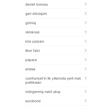
devlet bonosu
1
geri dönüşüm
1
gümüş
1
oklokrasi
1
kira çarpanı
1
libor faizi
1
papara
1
endea
1
cumhuriyet’in ilk yıllarında yerli malı
1
politikaları
i̇ndirgenmiş nakit akışı
1
eurobond
1