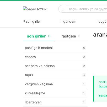
son giriler
gündem
bugü
arana
son giriler
rastgele
pasif gelir madeni
6
enpara
2
net hata ve noksan
2
tuprs
3
nasıl
vergiden kaçınma
1
bu ba
küreselleşme
1
ya da
liberteryen
1