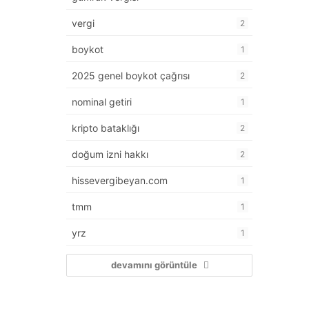
vergi
2
boykot
1
2025 genel boykot çağrısı
2
nominal getiri
1
kripto bataklığı
2
doğum izni hakkı
2
hissevergibeyan.com
1
tmm
1
yrz
1
devamını görüntüle