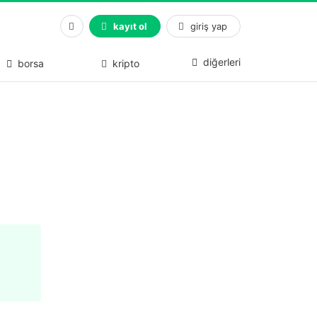
kayıt ol
giriş yap
diğerleri
borsa
kripto