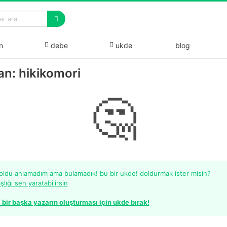
n
debe
ukde
blog
an: hikikomori
🤔
 oldu anlamadım ama bulamadık! bu bir ukde! doldurmak ister misin?
şlığı sen yaratabilirsin
 bir başka yazarın oluşturması için ukde bırak!