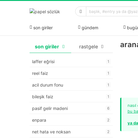
son giriler
gündem
bugü
aran
son giriler
rastgele
laffer eğrisi
1
reel faiz
1
acil durum fonu
1
bileşik faiz
1
nasıl
pasif gelir madeni
6
bu ba
enpara
2
ya da
net hata ve noksan
2