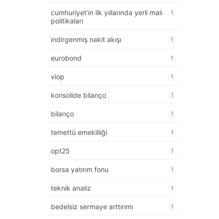
cumhuriyet’in ilk yıllarında yerli malı
1
politikaları
i̇ndirgenmiş nakit akışı
1
eurobond
1
viop
1
konsolide bilanço
1
bilanço
1
temettü emekliliği
1
opt25
1
borsa yatırım fonu
1
teknik analiz
1
bedelsiz sermaye arttırımı
1