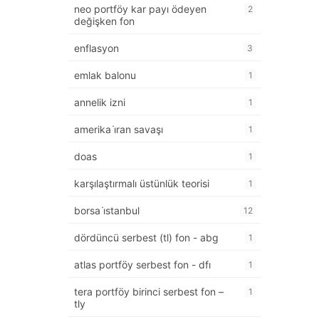
neo portföy kar payı ödeyen
2
değişken fon
enflasyon
3
emlak balonu
1
annelik izni
1
amerika i̇ran savaşı
1
doas
1
karşılaştırmalı üstünlük teorisi
1
borsa i̇stanbul
12
dördüncü serbest (tl) fon - abg
1
atlas portföy serbest fon - dfı
1
tera portföy birinci serbest fon –
1
tly