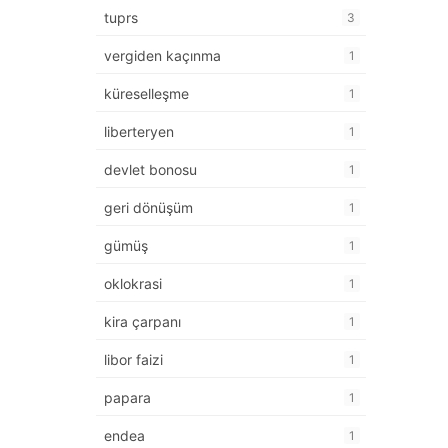
tuprs
3
vergiden kaçınma
1
küreselleşme
1
liberteryen
1
devlet bonosu
1
geri dönüşüm
1
gümüş
1
oklokrasi
1
kira çarpanı
1
libor faizi
1
papara
1
endea
1