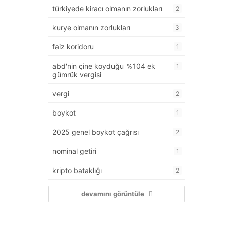
türkiyede kiracı olmanın zorlukları
2
kurye olmanın zorlukları
3
faiz koridoru
1
abd'nin çine koyduğu ％104 ek
1
gümrük vergisi
vergi
2
boykot
1
2025 genel boykot çağrısı
2
nominal getiri
1
kripto bataklığı
2
devamını görüntüle