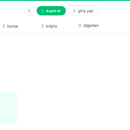
kayıt ol
giriş yap
diğerleri
borsa
kripto