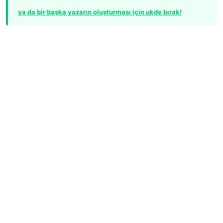
ya da bir başka yazarın oluşturması için ukde bırak!