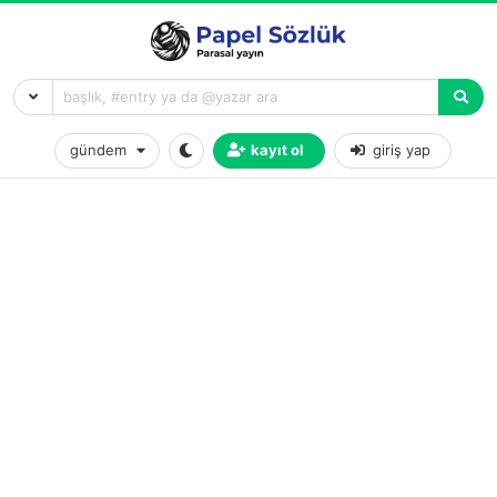
gündem
kayıt ol
giriş yap