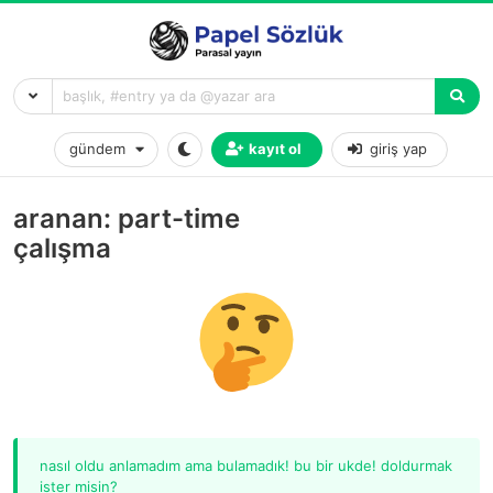
gündem
kayıt ol
giriş yap
aranan: part-time
çalışma
nasıl oldu anlamadım ama bulamadık! bu bir ukde! doldurmak
ister misin?