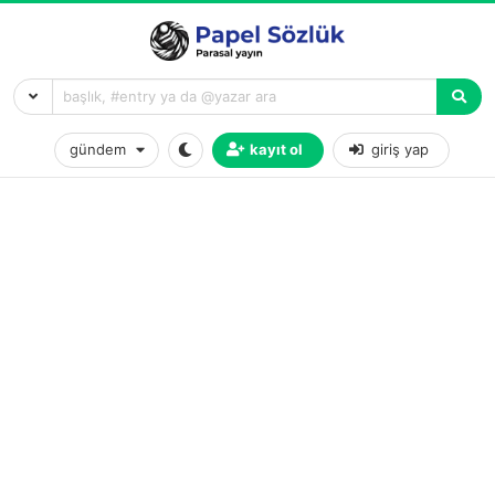
gündem
kayıt ol
giriş yap