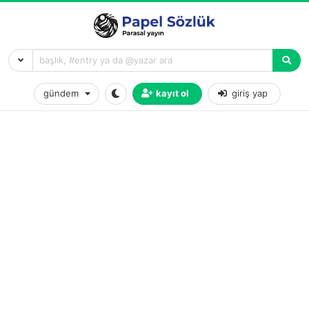
gündem
kayıt ol
giriş yap