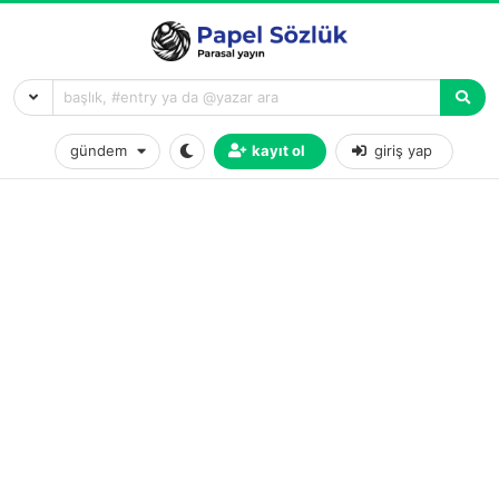
gündem
kayıt ol
giriş yap