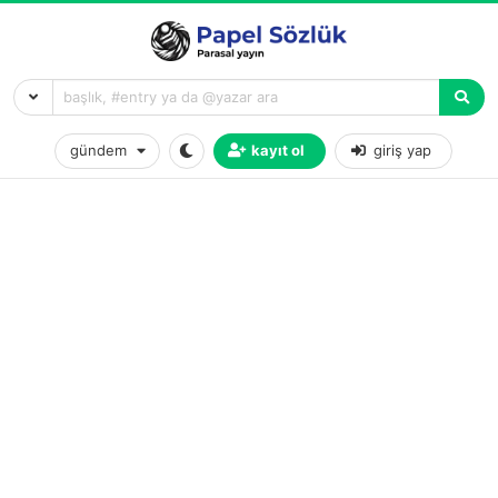
gündem
kayıt ol
giriş yap