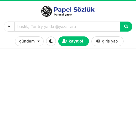
gündem
kayıt ol
giriş yap