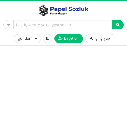
gündem
kayıt ol
giriş yap