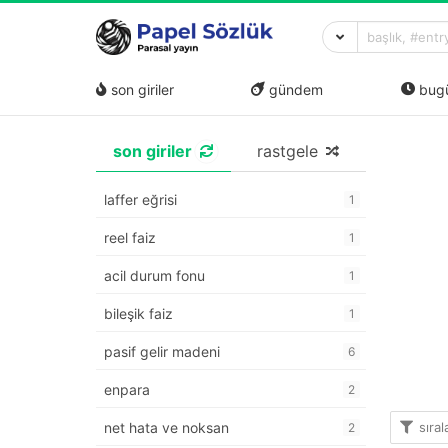
son giriler
gündem
bug
son giriler
rastgele
laffer eğrisi
1
reel faiz
1
acil durum fonu
1
bileşik faiz
1
pasif gelir madeni
6
enpara
2
sıra
net hata ve noksan
2