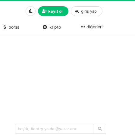
kayıt ol
giriş yap
diğerleri
borsa
kripto