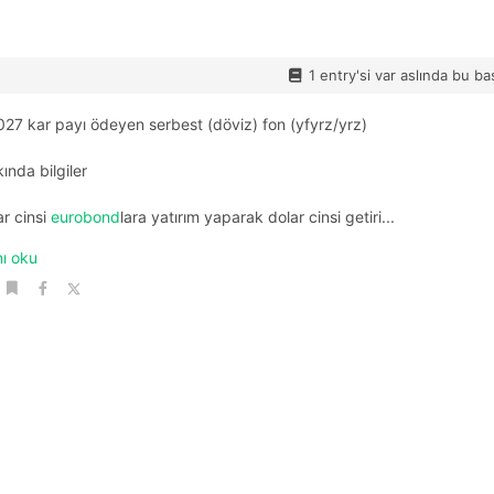
1 entry'si var aslında bu ba
027 kar payı ödeyen serbest (döviz) fon (yfyrz/yrz)
ında bilgiler
ar cinsi
eurobond
lara yatırım yaparak dolar cinsi getiri...
ı oku