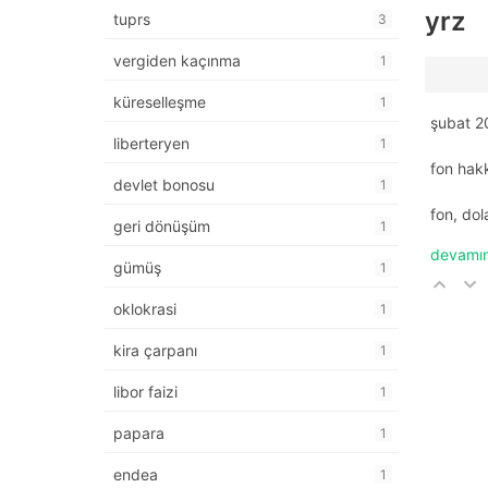
yrz
tuprs
3
vergiden kaçınma
1
küreselleşme
1
şubat 2
liberteryen
1
fon hakk
devlet bonosu
1
fon, dol
geri dönüşüm
1
devamın
gümüş
1
oklokrasi
1
kira çarpanı
1
libor faizi
1
papara
1
endea
1