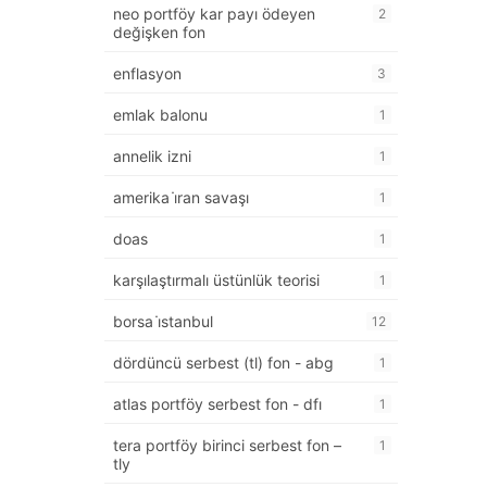
neo portföy kar payı ödeyen
2
değişken fon
enflasyon
3
emlak balonu
1
annelik izni
1
amerika i̇ran savaşı
1
doas
1
karşılaştırmalı üstünlük teorisi
1
borsa i̇stanbul
12
dördüncü serbest (tl) fon - abg
1
atlas portföy serbest fon - dfı
1
tera portföy birinci serbest fon –
1
tly