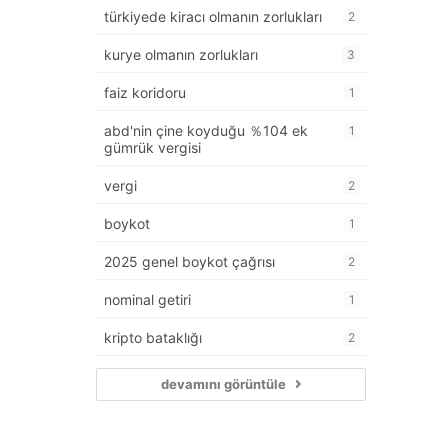
türkiyede kiracı olmanın zorlukları
2
kurye olmanın zorlukları
3
faiz koridoru
1
abd'nin çine koyduğu ％104 ek
1
gümrük vergisi
vergi
2
boykot
1
2025 genel boykot çağrısı
2
nominal getiri
1
kripto bataklığı
2
devamını görüntüle