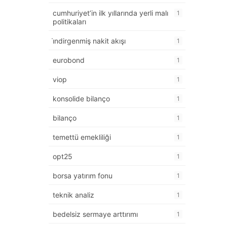
cumhuriyet’in ilk yıllarında yerli malı
1
politikaları
i̇ndirgenmiş nakit akışı
1
eurobond
1
viop
1
konsolide bilanço
1
bilanço
1
temettü emekliliği
1
opt25
1
borsa yatırım fonu
1
teknik analiz
1
bedelsiz sermaye arttırımı
1