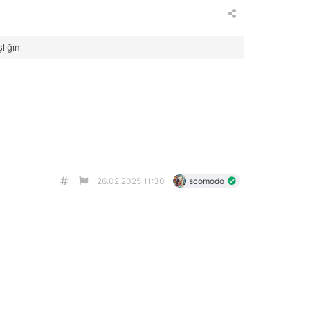
şlığın
26.02.2025 11:30
scomodo