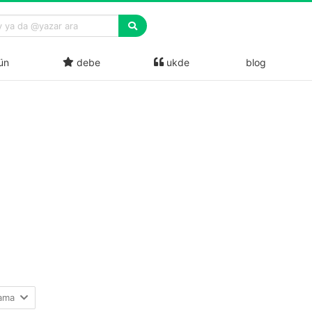
ün
debe
ukde
blog
lama