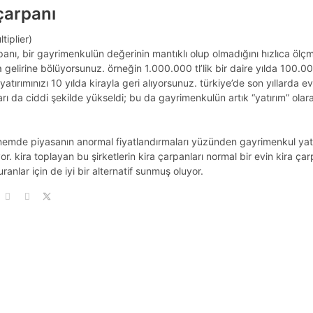
çarpanı
tiplier)
panı, bir gayrimenkulün değerinin mantıklı olup olmadığını hızlıca ölçme
ira gelirine bölüyorsunuz. örneğin 1.000.000 tl’lik bir daire yılda 100.0
atırımınızı 10 yılda kirayla geri alıyorsunuz. türkiye’de son yıllarda ev f
rı da ciddi şekilde yükseldi; bu da gayrimenkulün artık “yatırım” olar
emde piyasanın anormal fiyatlandırmaları yüzünden gayrimenkul yatırı
r. kira toplayan bu şirketlerin kira çarpanları normal bir evin kira çarp
uranlar için de iyi bir alternatif sunmuş oluyor.