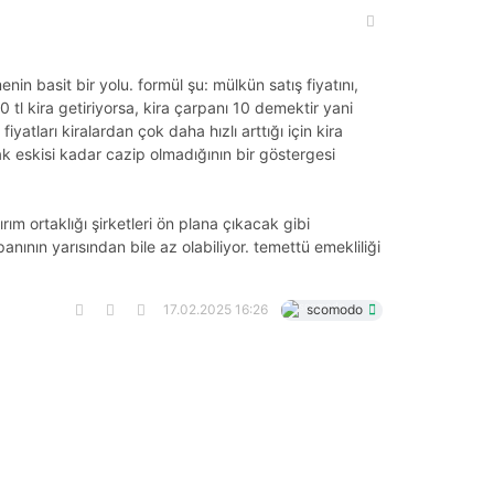
nin basit bir yolu. formül şu: mülkün satış fiyatını,
00 tl kira getiriyorsa, kira çarpanı 10 demektir yani
iyatları kiralardan çok daha hızlı arttığı için kira
ak eskisi kadar cazip olmadığının bir göstergesi
m ortaklığı şirketleri ön plana çıkacak gibi
anının yarısından bile az olabiliyor. temettü emekliliği
17.02.2025 16:26
scomodo