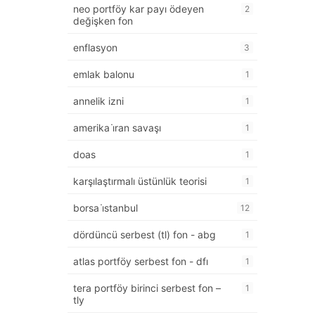
neo portföy kar payı ödeyen
2
değişken fon
enflasyon
3
emlak balonu
1
annelik izni
1
amerika i̇ran savaşı
1
doas
1
karşılaştırmalı üstünlük teorisi
1
borsa i̇stanbul
12
dördüncü serbest (tl) fon - abg
1
atlas portföy serbest fon - dfı
1
tera portföy birinci serbest fon –
1
tly