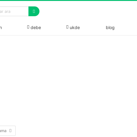
n
debe
ukde
blog
lama