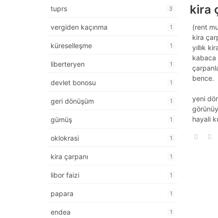
kira 
tuprs
3
vergiden kaçınma
(rent mul
1
kira çar
küreselleşme
1
yıllık k
kabaca y
liberteryen
1
çarpanla
bence.
devlet bonosu
1
yeni dön
geri dönüşüm
1
görünüyo
hayali k
gümüş
1
oklokrasi
1
kira çarpanı
1
libor faizi
1
papara
1
endea
1