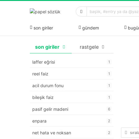
son giriler
gündem
bugü
son giriler
rastgele
laffer eğrisi
1
reel faiz
1
acil durum fonu
1
bileşik faiz
1
pasif gelir madeni
6
enpara
2
sıra
net hata ve noksan
2