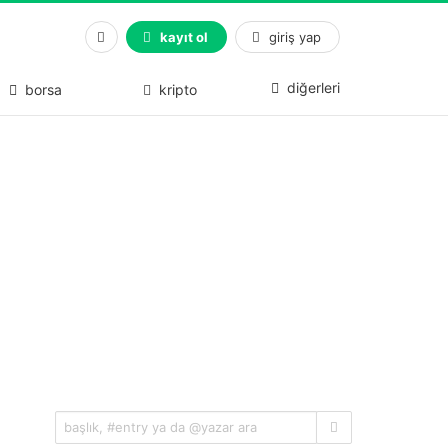
kayıt ol
giriş yap
diğerleri
borsa
kripto