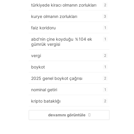
türkiyede kiracı olmanın zorlukları
2
kurye olmanın zorlukları
3
faiz koridoru
1
abd'nin çine koyduğu ％104 ek
1
gümrük vergisi
vergi
2
boykot
1
2025 genel boykot çağrısı
2
nominal getiri
1
kripto bataklığı
2
devamını görüntüle