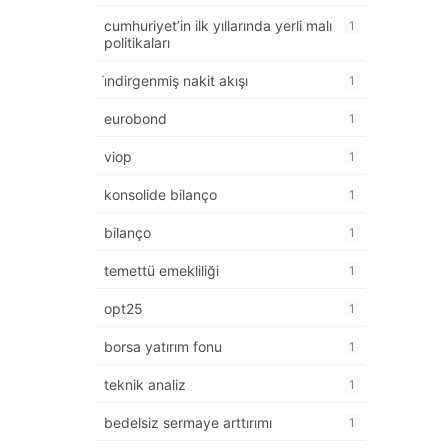
cumhuriyet’in ilk yıllarında yerli malı
1
politikaları
i̇ndirgenmiş nakit akışı
1
eurobond
1
viop
1
konsolide bilanço
1
bilanço
1
temettü emekliliği
1
opt25
1
borsa yatırım fonu
1
teknik analiz
1
bedelsiz sermaye arttırımı
1