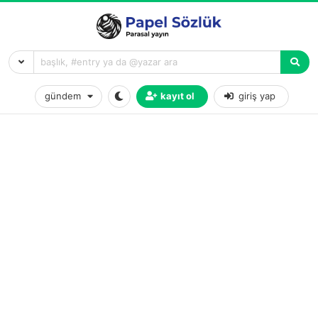
gündem
kayıt ol
giriş yap