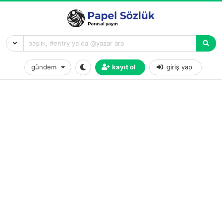
gündem
kayıt ol
giriş yap