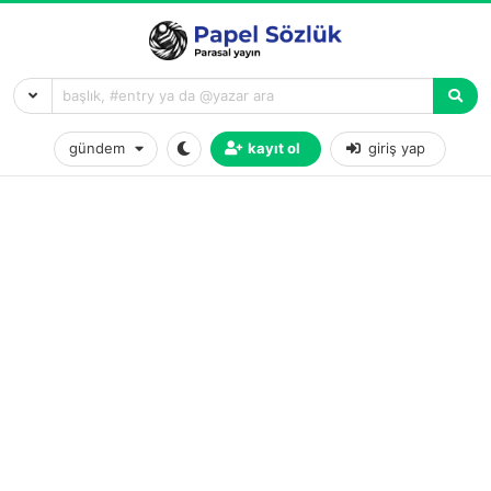
gündem
kayıt ol
giriş yap