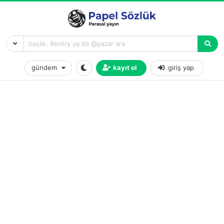
gündem
kayıt ol
giriş yap